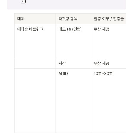
기
)
매체
타겟팅 항목
할증 여부 / 할증률
애디슨 네트워크
데모 (성/연령)
무상 제공
시간
무상 제공
ADID
10%~30% 