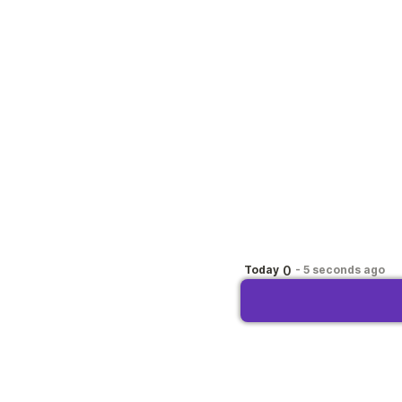
0
Today
-
5 seconds ago