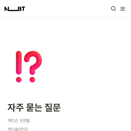
자주 묻는 질문
애디슨 오퍼월
캐시슬라이드